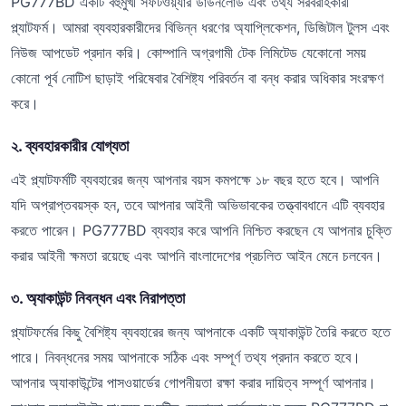
PG777BD একটি বহুমুখী সফটওয়্যার ডাউনলোড এবং তথ্য সরবরাহকারী
প্ল্যাটফর্ম। আমরা ব্যবহারকারীদের বিভিন্ন ধরণের অ্যাপ্লিকেশন, ডিজিটাল টুলস এবং
নিউজ আপডেট প্রদান করি। কোম্পানি অগ্রগামী টেক লিমিটেড যেকোনো সময়
কোনো পূর্ব নোটিশ ছাড়াই পরিষেবার বৈশিষ্ট্য পরিবর্তন বা বন্ধ করার অধিকার সংরক্ষণ
করে।
২. ব্যবহারকারীর যোগ্যতা
এই প্ল্যাটফর্মটি ব্যবহারের জন্য আপনার বয়স কমপক্ষে ১৮ বছর হতে হবে। আপনি
যদি অপ্রাপ্তবয়স্ক হন, তবে আপনার আইনী অভিভাবকের তত্ত্বাবধানে এটি ব্যবহার
করতে পারেন। PG777BD ব্যবহার করে আপনি নিশ্চিত করছেন যে আপনার চুক্তি
করার আইনী ক্ষমতা রয়েছে এবং আপনি বাংলাদেশের প্রচলিত আইন মেনে চলবেন।
৩. অ্যাকাউন্ট নিবন্ধন এবং নিরাপত্তা
প্ল্যাটফর্মের কিছু বৈশিষ্ট্য ব্যবহারের জন্য আপনাকে একটি অ্যাকাউন্ট তৈরি করতে হতে
পারে। নিবন্ধনের সময় আপনাকে সঠিক এবং সম্পূর্ণ তথ্য প্রদান করতে হবে।
আপনার অ্যাকাউন্টের পাসওয়ার্ডের গোপনীয়তা রক্ষা করার দায়িত্ব সম্পূর্ণ আপনার।